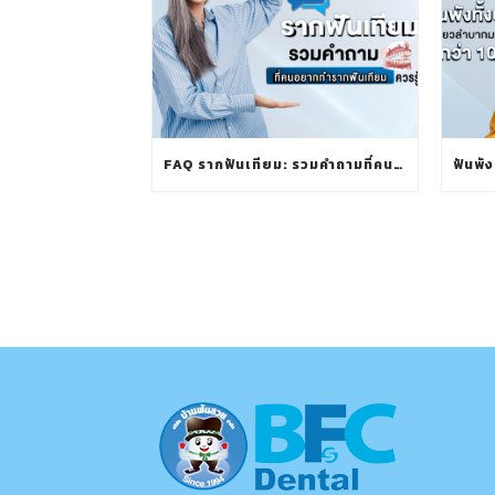
FAQ รากฟันเทียม: รวมคำถามที่คนอยากทำรากฟันเทียมควรรู้