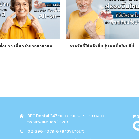
ฟันพังทั้งปาก เคี้ยวลำบากมานานกว่า 10 ปี จบใน 24 ชั่วโมง ด้วย รากเทียมทั้งปาก ALL-ON-4
จากวันที่ไม่กล้ายิ้ม สู่รอยยิ้มใหม่ที่มั่นใจอีกครั้ง ด้วย รากเทียมทั้งปาก
BFC Dental 347 ถนน บางนา-ตราด. บางนา
F
กรุงเทพมหานคร 10260
02-396-1073-6 (สาขา บางนา)