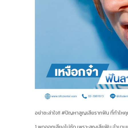
อย่าชะล่าใจ!! #ปัญหาสูญเสียรากฟัน ที่ทำใหค
1 พูดออกเสียงไม่ชัด เพราะสูญเสียฟัน จำนว