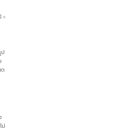
0
ูป
ม
ิต
่
ง
ไม่