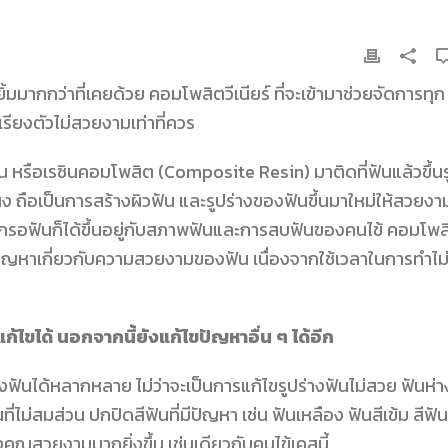
ิ้มมากกว่าที่เคยด้วย
คอมโพสิตวีเนียร์
ที่จะเข้ามาช่วยจัดการทุก
รียงตัวไม่สวยงามเท่าที่ควร
ฟัน หรือเรซินคอมโพสิต (Composite Resin) มาติดที่ฟันแล้วขึ้นร
สง ถือเป็นการสร้างผิวฟัน และรูปร่างของฟันขึ้นมาใหม่ให้สวยงา
ไม่กรอฟันก็ได้ขึ้นอยู่กับสภาพฟันและการสบฟันของคนไข้ คอมโพส
แก้ปัญหาเกี่ยวกับความสวยงามของฟัน เนื่องจากใช้เวลาในการทำไม
แก้ไขได้ นอกจากนี้ยังแก้ไขปัญหาอื่น ๆ ได้อีก
ันได้หลากหลาย ไม่ว่าจะเป็นการแก้ไขรูปร่างฟันไม่สวย ฟันห่า
่ไม่สมส่วน ปกปิดสีฟันที่มีปัญหา เช่น ฟันเหลือง ฟันสีเข้ม สีฟัน
คุณสวยงามมากยิ่งขึ้น เช่นเดียวกับคนไข้เคสนี้