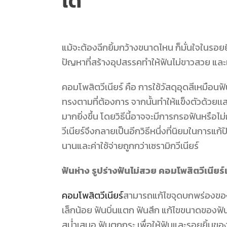
ได้
แม้จะต้องฉีกยิ้มกว้างขนาดไหน ก็มั่นใจในรอยย
ปัญหาที่สร้างอุปสรรคทำให้ฟันไม่ขาวสวย และเ
คอมโพสิตวีเนียร์ คือ การใช้วัสดุอุดสีเหมือน
ทรงตามที่ต้องการ จากนั้นทำให้แข็งตัวด้วยเเ
มากยิ่งขึ้น โดยวิธีนี้อาจจะมีการกรอฟันหรือ
วีเนียร์จึงกลายเป็นอีกวิธีหนึ่งที่นิยมในการ
นานและค่าใช้จ่ายถูกกว่าเซรามิกวีเนียร์
ฟันห่าง รูปร่างฟันไม่สวย คอมโพสิตวีเนียร์
คอมโพสิตวีเนียร์
สามารถแก้ไขจุดบกพร่องของฟ
เล็กน้อย ฟันบิ่นแตก ฟันสึก แก้ไขขนาดของฟันที
สม่ำเสมอ ฟันตกกระ เพื่อให้ฟันและรอยยิ้มของ