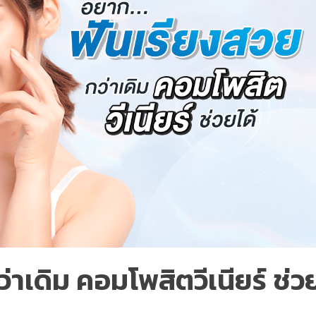
าเดิม คอมโพสิตวีเนียร์ ช่ว