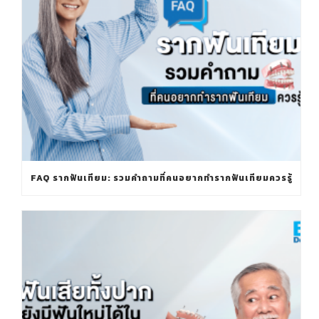
FAQ รากฟันเทียม: รวมคำถามที่คนอยากทำรากฟันเทียมควรรู้