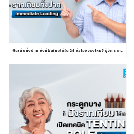
ฟันเสียทั้งปาก ยังมีฟันใหม่ได้ใน 24 ชั่วโมงจริงไหม? รู้จัก รากเทียมทั้งปาก IMMEDIATE LOADING