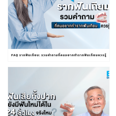
FAQ รากฟันเทียม: รวมคำถามที่คนอยากทำรากฟันเทียมควรรู้