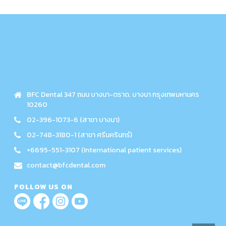
BFC Dental 347 ถนน บางนา-ตราด. บางนา กรุงเทพมหานคร
10260
02-396-1073-6 (สาขา บางนา)
02-748-3180-1 (สาขา ศรีนครินทร์)
+6695-551-3107 (International patient services)
contact@bfcdental.com
FOLLOW US ON