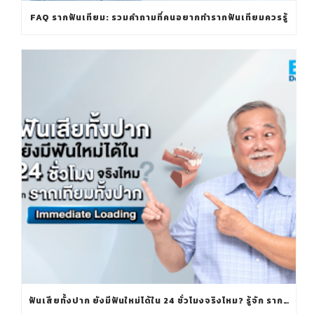
FAQ รากฟันเทียม: รวมคำถามที่คนอยากทำรากฟันเทียมควรรู้
ฟันเสียทั้งปาก ยังมีฟันใหม่ได้ใน 24 ชั่วโมงจริงไหม? รู้จัก รากเทียมทั้งปาก IMMEDIATE LOADING