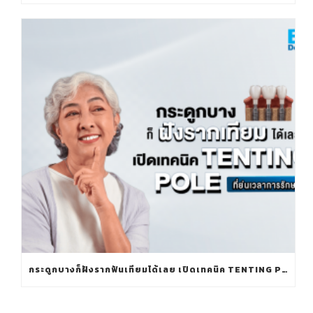
กระดูกบางก็ฝังรากฟันเทียมได้เลย เปิดเทคนิค TENTING POLE ที่ย่นเวลาการรักษา