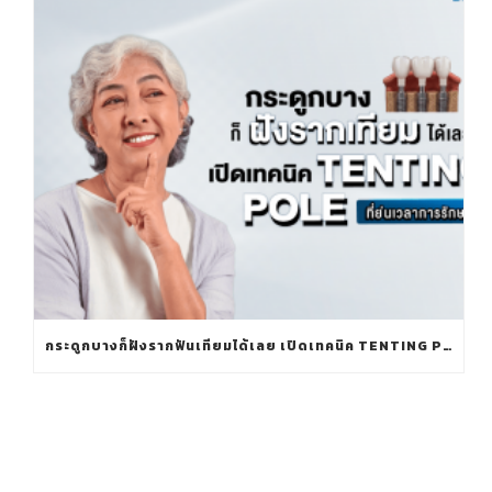
กระดูกบางก็ฝังรากฟันเทียมได้เลย เปิดเทคนิค TENTING POLE ที่ย่นเวลาการรักษา