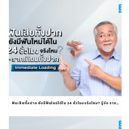
ฟันเสียทั้งปาก ยังมีฟันใหม่ได้ใน 24 ชั่วโมงจริงไหม? รู้จัก รากเทียมทั้งปาก IMMEDIATE LOADING