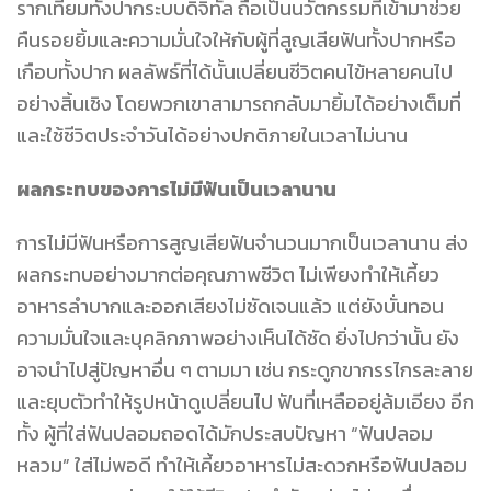
รากเทียมทั้งปากระบบดิจิทัล
ถือเป็นนวัตกรรมที่เข้ามาช่วย
คืนรอยยิ้มและความมั่นใจให้กับผู้ที่สูญเสียฟันทั้งปากหรือ
เกือบทั้งปาก ผลลัพธ์ที่ได้นั้นเปลี่ยนชีวิตคนไข้หลายคนไป
อย่างสิ้นเชิง โดยพวกเขาสามารถกลับมายิ้มได้อย่างเต็มที่
และใช้ชีวิตประจำวันได้อย่างปกติภายในเวลาไม่นาน
ผลกระทบของการไม่มีฟันเป็นเวลานาน
การไม่มีฟันหรือการสูญเสียฟันจำนวนมากเป็นเวลานาน ส่ง
ผลกระทบอย่างมากต่อคุณภาพชีวิต ไม่เพียงทำให้เคี้ยว
อาหารลำบากและออกเสียงไม่ชัดเจนแล้ว แต่ยังบั่นทอน
ความมั่นใจและบุคลิกภาพอย่างเห็นได้ชัด ยิ่งไปกว่านั้น ยัง
อาจนำไปสู่ปัญหาอื่น ๆ ตามมา เช่น กระดูกขากรรไกรละลาย
และยุบตัวทำให้รูปหน้าดูเปลี่ยนไป ฟันที่เหลืออยู่ล้มเอียง อีก
ทั้ง ผู้ที่ใส่ฟันปลอมถอดได้มักประสบปัญหา “ฟันปลอม
หลวม” ใส่ไม่พอดี ทำให้เคี้ยวอาหารไม่สะดวกหรือฟันปลอม