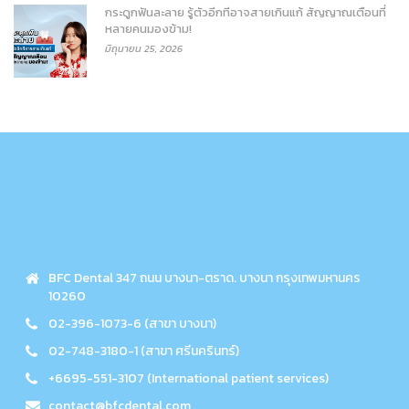
กระดูกฟันละลาย รู้ตัวอีกทีอาจสายเกินแก้ สัญญาณเตือนที่
หลายคนมองข้าม!
มิถุนายน 25, 2026
BFC Dental 347 ถนน บางนา-ตราด. บางนา กรุงเทพมหานคร
10260
02-396-1073-6 (สาขา บางนา)
02-748-3180-1 (สาขา ศรีนครินทร์)
+6695-551-3107 (International patient services)
contact@bfcdental.com