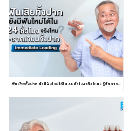
ฟันเสียทั้งปาก ยังมีฟันใหม่ได้ใน 24 ชั่วโมงจริงไหม? รู้จัก รากเทียมทั้งปาก IMMEDIATE LOADING