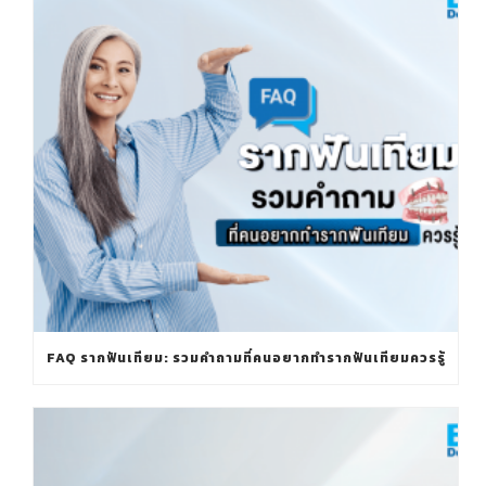
FAQ รากฟันเทียม: รวมคำถามที่คนอยากทำรากฟันเทียมควรรู้