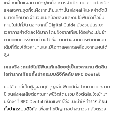
เหงือกเป็นแผลยาวใหญ่เหมือนการผ่าตัดแบบเก่า แต่จะเปิด
แผลเฉพาะจุดที่จะฝังรากเทียมเท่านั้น ส่งผลให้แผลผ่าตัดมี
ขนาดเล็กมาก จำนวนแผลน้อยลง และคนไข้ฟื้นตัวเร็วขึ้น
ภายในไม่กี่วัน นอกจากนี้ Digital Guide ยังช่วยย่นระยะ
เวลาการผ่าตัดลงได้มาก โดยฝังรากเทียมได้อย่างแม่นยำ
ตามแผนการรักษาที่วางไว้ ซึ่งแตกต่างจากการผ่าตัดแบบ
เดิมที่ต้องใช้เวลานานและมีโอกาสคลาดเคลื่อนจากแผนได้
สูง
เคสจริง : คนไข้ไม่มีฟันแท้เหลืออยู่เป็นเวลานาน ตัดสิน
ใจทำรากเทียมทั้งปากระบบดิจิทัลกับ BFC Dental
คนไข้เคสนี้เป็นผู้สูงอายุที่สูญเสียฟันแท้ทั้งปากมานานหลาย
ปี จนส่งผลเสียต่อคุณภาพชีวิตโดยรวม จึงตัดสินใจเข้ามา
ปรึกษาที่ BFC Dental ทันตแพทย์จึงแนะนำให้
ทำรากเทียม
ทั้งปากระบบดิจิทัล
เพื่อแก้ไขปัญหาอย่างถาวร หลังตรวจ