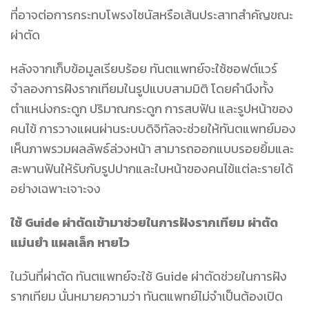
ที่อาจต่อการกระทบโพรงไซนัสหรือเส้นประสาทสำคัญขณะ
ผ่าตัด
หลังจากเก็บข้อมูลเรียบร้อย ทันตแพทย์จะใช้ซอฟต์แวร์
จำลองการฝังรากเทียมในรูปแบบสามมิติ โดยคำนึงทั้ง
ตำแหน่งกระดูก ปริมาณกระดูก การสบฟัน และรูปหน้าของ
คนไข้ การวางแผนผ่านระบบดิจิทัลจะช่วยให้ทันตแพทย์มอง
เห็นภาพรวมผลลัพธ์ล่วงหน้า สามารถออกแบบรอยยิ้มและ
สะพานฟันให้รับกับรูปปากและใบหน้าของคนไข้แต่ละรายได้
อย่างเฉพาะเจาะจง
ใช้ Guide ผ่าตัดเข้ามาช่วยในการฝังรากเทียม ผ่าตัด
แม่นยำ แผลเล็ก หายไว
ในวันที่ผ่าตัด ทันตแพทย์จะใช้ Guide ผ่าตัดช่วยในการฝัง
รากเทียม นั่นหมายความว่า ทันตแพทย์ไม่จำเป็นต้องเปิด