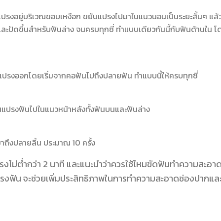
ปรงอยู่บริเวณขอบเหงือก ขยับแปรงไปมาในแนวนอนเป็นระยะสั้นๆ แล้
และปัดขึ้นสำหรับฟันล่าง จนครบทุกซี่ ทำแบบเดียวกันนี้กับฟันด้านใน โ
ปัดแปรงออกโดยเริ่มจากคอฟันไปถึงปลายฟัน ทำแบบนี้ให้ครบทุกซี่
้นแปรงฟันไปในแนวหน้าหลังทั้งฟันบนและฟันล่าง
าถึงปลายลิ้น ประมาณ 10 ครั้ง
งไม่ต่ำกว่า 2 นาที
และแนะนำว่าควรใช้ไหมขัดฟันทำความสะอา
แปรงฟัน จะช่วยเพิ่มประสิทธิภาพในการทำความสะอาดช่องปากแล