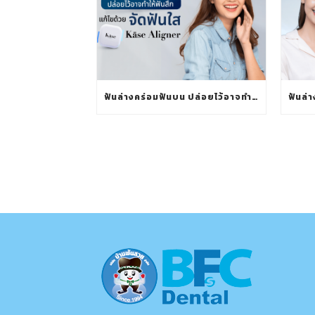
ฟันล่างคร่อมฟันบน ปล่อยไว้อาจทำให้ฟันสึก แก้ไขด้วยจัดฟันใส KÄSE ALIGNER