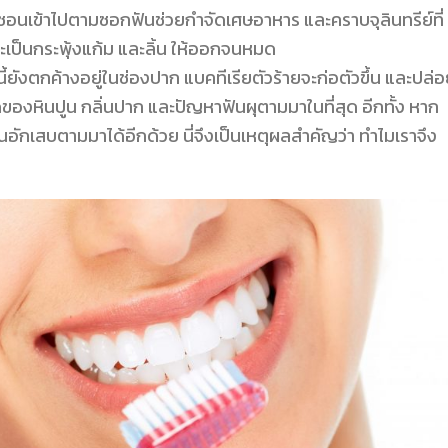
ซอนเข้าไปตามซอกฟันช่วยกำจัดเศษอาหาร และคราบจุลินทรีย์ที่
ะเป็นกระพุ้งแก้ม และลิ้น ให้ออกจนหมด
ังตกค้างอยู่ในช่องปาก แบคทีเรียตัวร้ายจะก่อตัวขึ้น และปล่
งหินปูน กลิ่นปาก และปัญหาฟันผุตามมาในที่สุด อีกทั้ง หาก
นอักเสบตามมาได้อีกด้วย นี่จึงเป็นเหตุผลสำคัญว่า ทำไมเราจึง