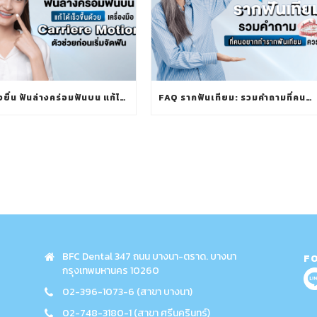
ฟันล่างยื่น ฟันล่างคร่อมฟันบน แก้ได้เร็วขึ้นด้วย เครื่องมือ CARRIERE MOTION ตัวช่วยก่อนเริ่มจัดฟัน
FAQ รากฟันเทียม: รวมคำถามที่คนอยากทำรากฟันเทียมควรรู้
BFC Dental 347 ถนน บางนา-ตราด. บางนา
F
กรุงเทพมหานคร 10260
02-396-1073-6 (สาขา บางนา)
02-748-3180-1 (สาขา ศรีนครินทร์)