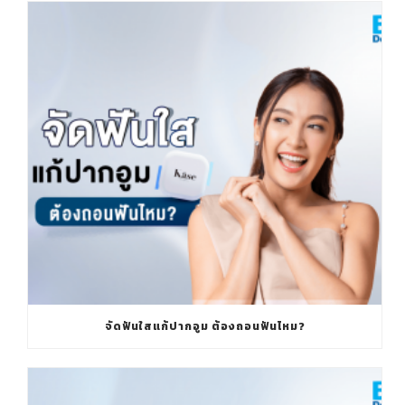
จัดฟันใสแก้ปากอูม ต้องถอนฟันไหม?