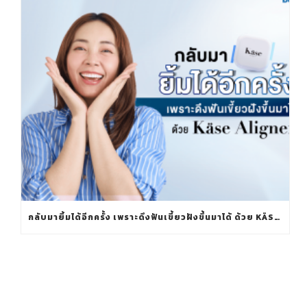
กลับมายิ้มได้อีกครั้ง เพราะดึงฟันเขี้ยวฝังขึ้นมาได้ ด้วย KÄSE ALIGNER