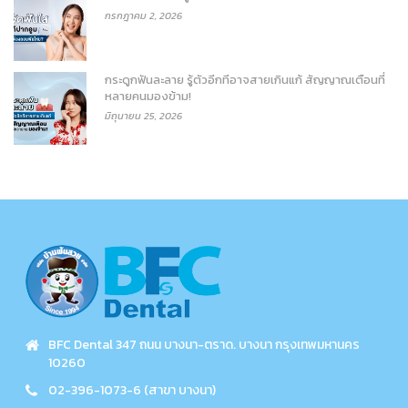
กรกฎาคม 2, 2026
กระดูกฟันละลาย รู้ตัวอีกทีอาจสายเกินแก้ สัญญาณเตือนที่
หลายคนมองข้าม!
มิถุนายน 25, 2026
BFC Dental 347 ถนน บางนา-ตราด. บางนา กรุงเทพมหานคร
10260
02-396-1073-6 (สาขา บางนา)