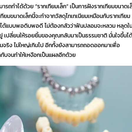
ารถทำได้ด้วย “รากเทียมเล็ก” เป็นการฝังรากเทียมขนาดเล
ทียมขนาดเล็กนี้จะทำจากวัสดุไทเทเนียมเหมือนกับรากเทียม
อมได้แบบพอดิบพอดี ไม่ต้องกลัวว่าฟันปลอมจะหลวม หลุดใ
่ เปลี่ยนให้รอยยิ้มของคุณกลับมาเป็นธรรมชาติ มั่นใจขึ้นได
ฟันจริง ไม่ใหญ่เกินไป อีกทั้งยังสามารถถอดออกมาเพื่อ
ับจนทำให้เหงือกเป็นแผลอีกด้วย