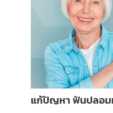
แก้ปัญหา ฟันปลอมห