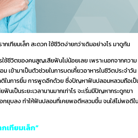
เทียมเล็ก สะดวก ใช้ชีวิตง่ายกว่าเดิมอย่างไร มาดูกัน
รใช้ชีวิตของคนสูญเสียฟันไม่น้อยเลย เพราะนอกจากความ
อม เข้ามาเป็นตัวช่วยในการบดเคี้ยวอาหารในชีวิตประจำวัน
ชาติในการยิ้ม การพูดอีกด้วย ซึ่งปัญหาฟันปลอมหลวมถือเป็
สียฟันเป็นระยะเวลานานมากเท่าไร จะเริ่มมีปัญหากระดูกขา
ือกยุบลง ทำให้ฟันปลอมที่เคยพอดีหลวมขึ้น จนใส่ไม่พอดีใ
กเทียมเล็ก”