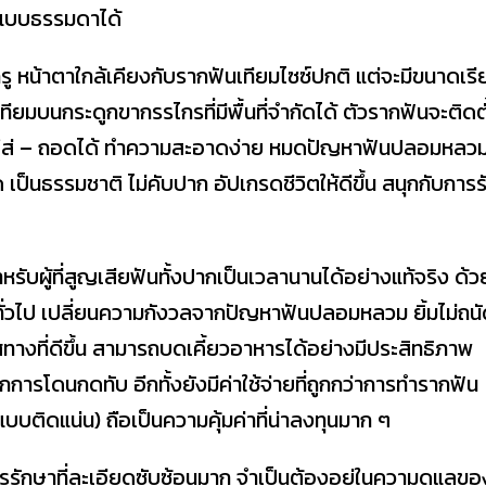
นแบบธรรมดาได้
รู หน้าตาใกล้เคียงกับรากฟันเทียมไซซ์ปกติ แต่จะมีขนาดเรี
ียมบนกระดูกขากรรไกรที่มีพื้นที่จำกัดได้ ตัวรากฟันจะติดตั
ารถใส่ – ถอดได้ ทำความสะอาดง่าย หมดปัญหาฟันปลอมหลว
 เป็นธรรมชาติ ไม่คับปาก อัปเกรดชีวิตให้ดีขึ้น สนุกกับการร
ับผู้ที่สูญเสียฟันทั้งปากเป็นเวลานานได้อย่างแท้จริง ด้ว
ั่วไป เปลี่ยนความกังวลจากปัญหาฟันปลอมหลวม ยิ้มไม่ถน
ทางที่ดีขึ้น สามารถบดเคี้ยวอาหารได้อย่างมีประสิทธิภาพ
การโดนกดทับ อีกทั้งยังมีค่าใช้จ่ายที่ถูกกว่าการทำรากฟัน
บติดแน่น) ถือเป็นความคุ้มค่าที่น่าลงทุนมาก ๆ
การรักษาที่ละเอียดซับซ้อนมาก จำเป็นต้องอยู่ในความดูแลขอ