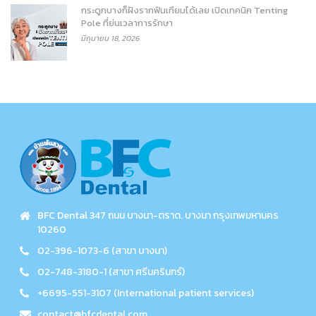
กระดูกบางก็ฝังรากฟันเทียมได้เลย เปิดเทคนิค Tenting
Pole ที่ย่นเวลาการรักษา
มิถุนายน 18, 2026
BFC Dental 347 ถนน บางนา-ตราด. บางนา กรุงเทพมหานคร
10260
02-396-1073-6 (สาขา บางนา)
02-748-3180-1 (สาขา ศรีนครินทร์)
+6695-551-3107 (International patient services)
contact@bfcdental.com