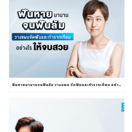
ฟันหายมานานจนฟันล้ม วางแผน จัดฟันและทำรากเทียม อย่างไรให้จบสวย