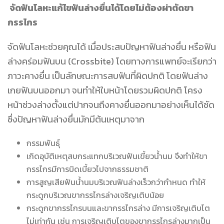
จัดฟันโลหะแก้ไข
ฟันล่างยื่นได้โดยไม่ต้องผ่าตัดขา
กรรไกร
จัดฟันโลหะช่วยคุณได้ เมื่อประสบปัญหาฟันล่างยื่น หรือฟัน
ล่างคร่อมฟันบน (Crossbite) โดยทางการแพทย์จะเรียกว่า
ภาวะคางยื่น เป็นลักษณะการสบฟันที่ผิดปกติ โดยฟันล่าง
เกยฟันบนออกมา จนทำให้ใบหน้าโดยรวมผิดปกติ โครง
หน้าช่วงล่างตั้งแต่ปากจนถึงคางยื่นออกมาอย่างเห็นได้ชัด
ซึ่งปัญหาฟันล่างยื่นมักมีต้นเหตุมาจาก
กรรมพันธุ์
เกิดอุบัติเหตุสบกระแทกบริเวณฟันเขี้ยวน้ำนม จึงทำให้ขา
กรรไกรมีการบิดเบี้ยวไปจากธรรมชาติ
การสูญเสียฟันน้ำนมบริเวณฟันล่างเร็วกว่ากำหนด ทำให้
กระดูกบริเวณขากรรไกรล่างเจริญเติบน้อย
กระดูกขากรรไกรบนและขากรรไกรล่าง มีการเจริญเติบโต
ไม่เท่ากัน เช่น การเจริญเติบโตของขากรรไกรล่างมากเป็น