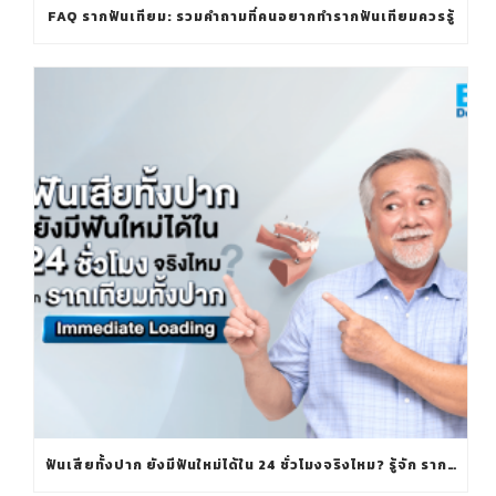
FAQ รากฟันเทียม: รวมคำถามที่คนอยากทำรากฟันเทียมควรรู้
ฟันเสียทั้งปาก ยังมีฟันใหม่ได้ใน 24 ชั่วโมงจริงไหม? รู้จัก รากเทียมทั้งปาก IMMEDIATE LOADING