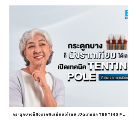
กระดูกบางก็ฝังรากฟันเทียมได้เลย เปิดเทคนิค TENTING POLE ที่ย่นเวลาการรักษา