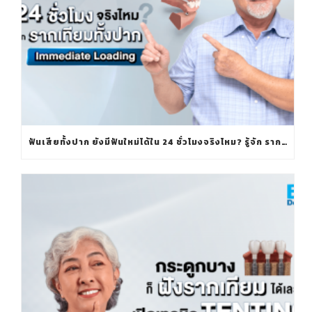
ฟันเสียทั้งปาก ยังมีฟันใหม่ได้ใน 24 ชั่วโมงจริงไหม? รู้จัก รากเทียมทั้งปาก IMMEDIATE LOADING