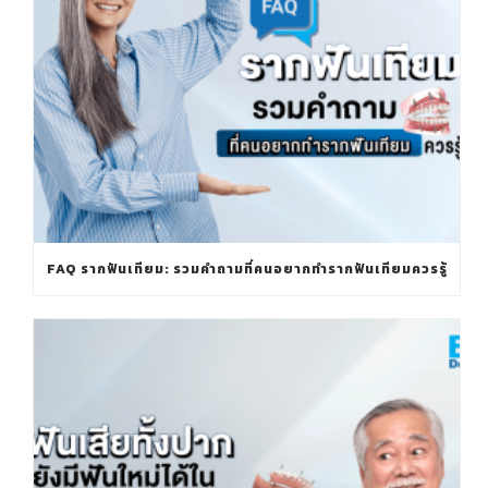
FAQ รากฟันเทียม: รวมคำถามที่คนอยากทำรากฟันเทียมควรรู้