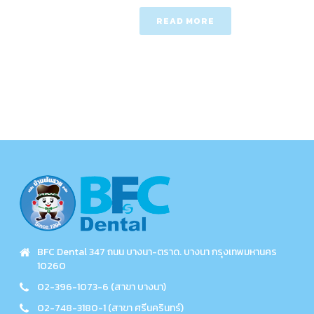
READ MORE
BFC Dental 347 ถนน บางนา-ตราด. บางนา กรุงเทพมหานคร
10260
02-396-1073-6 (สาขา บางนา)
02-748-3180-1 (สาขา ศรีนครินทร์)