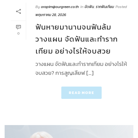
By
orapim@ourgreen.co.th
In
จัดฟัน
,
รากฟันเทียม
Posted
พฤษภาคม 28, 2026
ฟันหายมานานจนฟันล้ม
0
วางแผน จัดฟันและทำราก
เทียม อย่างไรให้จบสวย
วางแผน จัดฟันและทำรากเทียม อย่างไรให้
จบสวย? การสูญเสียฟ […]
READ MORE