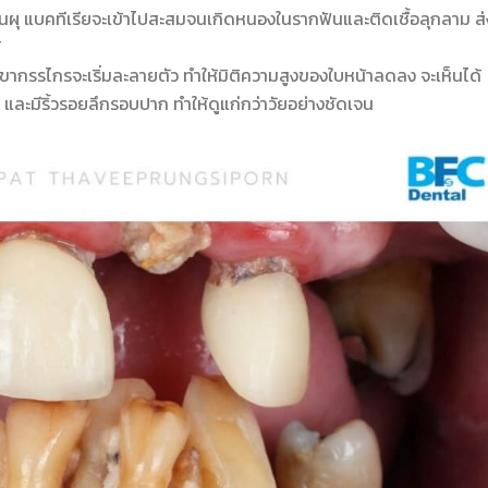
ันผุ แบคทีเรียจะเข้าไปสะสมจนเกิดหนองในรากฟันและติดเชื้อลุกลาม ส่
้
กขากรรไกรจะเริ่มละลายตัว ทำให้มิติความสูงของใบหน้าลดลง จะเห็นได้
บ และมีริ้วรอยลึกรอบปาก ทำให้ดูแก่กว่าวัยอย่างชัดเจน