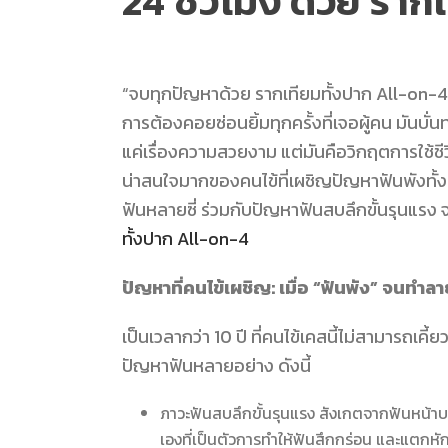
24 ชั่วโมง ด้วย รา
“จบทุกปัญหาด้วย
รากเทียมทั้งปาก All-on-4
การต้องคอยซ่อนยิ้มทุกครั้งที่เจอผู้คน มันบ
แค่เรื่องความสวยงาม แต่มันคือวิกฤตการใช้ชีวิ
น่าสนใจมากของคนไข้ที่เผชิญปัญหาฟันพังทั้ง
ฟันหลายซี่ ร่วมกับปัญหาฟันสบลึกขั้นรุนแรง จ
ทั้งปาก All-on-4
ปัญหาที่คนไข้เผชิญ: เมื่อ “ฟันพัง” จนท
เป็นเวลากว่า 10 ปี ที่คนไข้เคสนี้ไม่สามารถเ
ปัญหาฟันหลายอย่าง ดังนี้
ภาวะฟันสบลึกขั้นรุนแรง สังเกตจากฟันหน้า
เองที่เป็นตัวการทำให้ฟันสึกกร่อน และแตกหั