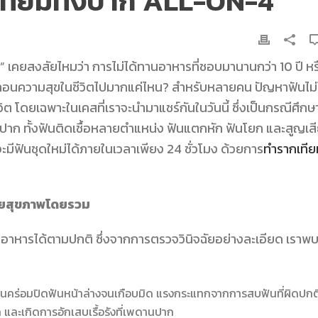
กเทียมทั้งปาก ALL-ON-4
” เคยสงสัยไหมว่า การไม่ได้ทานอาหารที่ชอบมานานกว่า 10 ปี หร
ั่นทอนความสุขในชีวิตไปมากแค่ไหน? สำหรับหลายคน ปัญหาฟันไม่ใ
ต โดยเฉพาะในเคสที่เราจะนำมาแชร์กันในวันนี้ ซึ่งเป็นกรณีศึกษา
ปาก ทั้งฟันติดเชื้อหลายตำแหน่ง ฟันแตกหัก ฟันโยก และสูญเส
ะมีฟันชุดใหม่ได้ภายในเวลาเพียง 24 ชั่วโมง ด้วยการ
ทำรากเทีย
ำลายสุขภาพโดยรวม
คี้ยวอาหารได้ตามปกติ ซึ่งจากการตรวจวินิจฉัยอย่างละเอียด เราพ
บนคร่อมปิดฟันหน้าล่างจนเกือบมิด แรงกระแทกจากการสบฟันที่ผิดปกติน
ก และเกิดการอักเสบเรื้อรังที่เพดานปาก