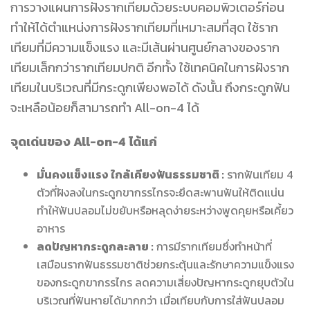
การวางแผนการฝังรากเทียมด้วยระบบคอมพิวเตอร์ก่อน
ทำให้ได้ตำแหน่งการฝังรากเทียมที่เหมาะสมที่สุด ใช้ราก
เทียมที่มี
ความ
แข็งแรง และมีเส้นผ่านศูนย์กลางของราก
เทียมเล็กกว่ารากเทียมปกติ อีกทั้ง ใช้เทคนิคในการฝังราก
เทียมในบริเวณที่มีกระดูกเพียงพอได้ ดังนั้น ถึงกระดูกฟัน
จะเหลือน้อยก็สามารถทำ All-on-4 ได้
จุดเด่นของ All-on-4 ได้แก่
มั่นคงแข็งแรง ใกล้เคียงฟันธรรมชาติ :
รากฟันเทียม 4
ตัวที่ฝังลงในกระดูกขากรรไกรจะยึดสะพานฟันให้ติดแน่น
ทำให้ฟันปลอมไม่ขยับหรือหลุดง่ายระหว่างพูดคุยหรือเคี้ยว
อาหาร
ลดปัญหากระดูกละลาย :
การมีรากเทียมซึ่งทำหน้าที่
เสมือนรากฟันธรรมชาติช่วยกระตุ้นและรักษาความแข็งแรง
ของกระดูกขากรรไกร ลดความเสี่ยงปัญหากระดูกยุบตัวใน
บริเวณที่ฟันหายได้มากกว่า เมื่อเทียบกับการใส่ฟันปลอม