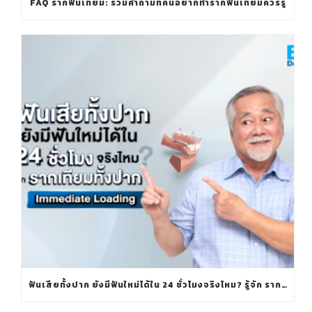
FAQ รากฟันเทียม: รวมคำถามที่คนอยากทำรากฟันเทียมควรรู้
ฟันเสียทั้งปาก ยังมีฟันใหม่ได้ใน 24 ชั่วโมงจริงไหม? รู้จัก รากเทียมทั้งปาก IMMEDIATE LOADING