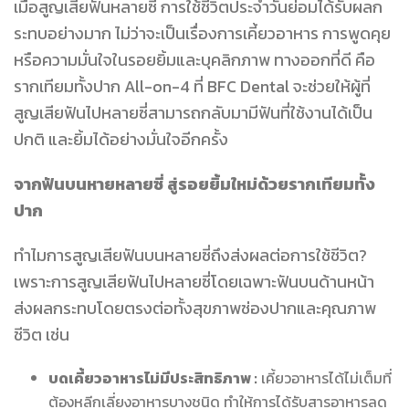
เมื่อสูญเสียฟันหลายซี่ การใช้ชีวิตประจำวันย่อมได้รับผลก
ระทบอย่างมาก ไม่ว่าจะเป็นเรื่องการเคี้ยวอาหาร การพูดคุย
หรือความมั่นใจในรอยยิ้มและบุคลิกภาพ ทางออกที่ดี คือ
รากเทียมทั้งปาก All-on-4 ที่ BFC Dental จะช่วยให้ผู้ที่
สูญเสียฟันไปหลายซี่สามารถกลับมามีฟันที่ใช้งานได้เป็น
ปกติ และยิ้มได้อย่างมั่นใจอีกครั้ง
จากฟันบนหายหลายซี่ สู่รอยยิ้มใหม่ด้วยรากเทียมทั้ง
ปาก
ทำไมการสูญเสียฟันบนหลายซี่ถึงส่งผลต่อการใช้ชีวิต?
เพราะการสูญเสียฟันไปหลายซี่โดยเฉพาะฟันบนด้านหน้า
ส่งผลกระทบโดยตรงต่อทั้งสุขภาพช่องปากและคุณภาพ
ชีวิต เช่น
บดเคี้ยวอาหารไม่มีประสิทธิภาพ :
เคี้ยวอาหารได้ไม่เต็มที่
ต้องหลีกเลี่ยงอาหารบางชนิด ทำให้การได้รับสารอาหารลด