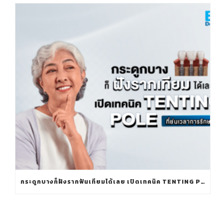
กระดูกบางก็ฝังรากฟันเทียมได้เลย เปิดเทคนิค TENTING POLE ที่ย่นเวลาการรักษา