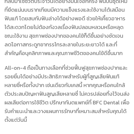
กลับมาใช้ชีวิตประจำวันได้อย่างมั่นใจอีกครั้ง ฟันบนชุดใหม่
ที่ยึดแน่นบนรากเทียมมีความแข็งแรงและใช้งานได้เสมือน
ฟันแท้ โดยสบกับฟันล่างได้อย่างพอดี ช่วยให้เคี้ยวอาหาร
ได้สะดวกโดยไม่ต้องกังวลเรื่องฟันปลอมหลวมหรือหลุด
ขณะใช้งาน สุขภาพช่องปากของคนไข้ก็ดีขึ้นอย่างชัดเจน
ลดโอกาสกระดูกขากรรไกรละลายในระยะยาวได้ และที่
สำคัญคือบุคลิกภาพและคุณภาพชีวิตของคนไข้ดีขึ้นมาก
All-on-4 ถือเป็นทางเลือกที่ช่วยฟื้นฟูสุขภาพช่องปากและ
รอยยิ้มได้อย่างมีประสิทธิภาพสำหรับผู้ที่สูญเสียฟันแท้
หลายซี่หรือทั้งปาก เช่นเดียวกับเคสนี้ หากคุณหรือคนใกล้
ตัวประสบปัญหาฟันสูญเสียหลายซี่ ไม่ควรปล่อยทิ้งไว้จนส่ง
ผลเสียต่อการใช้ชีวิต ปรึกษาทันตแพทย์ที่ BFC Dental
เพื่อ
รับคำแนะนำและวางแผนการรักษาที่เหมาะสมสำหรับคุณได้
ตั้งแต่วันนี้