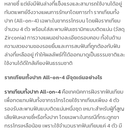
หลายซี่ แต่ยังมีฟันล่างที่แข็งแรงและสามารถใช้งานได้อยู่
ทันตแพทย์จึงวางแผนการรักษาโดยการทำ รากเทียมทั้ง
ปาก (All-on-4) เฉพาะในขากรรไกรบน โดยฝังรากเทียม
จำนวน 4 ตัว พร้อมใส่สะพานฟันเซรามิกแบบติดแน่น (วัสดุ
Zirconia) การวางแผนอย่างละเอียดรอบคอบ ทั้งในด้าน
ความสวยงามของรอยยิ้มและการสบฟันที่ถูกต้องกับฟัน
ล่างที่เหลืออยู่ ทำให้ผลลัพธ์ที่ได้ออกมาดูเป็นธรรมชาติและ
ใช้งานได้ดีใกล้เคียงฟันธรรมชาติ
รากเทียมทั้งปาก All-on-4 มีจุดเด่นอย่างไร
รากเทียมทั้งปาก All-on-4
คือเทคนิคการฝังรากฟันเทียม
เพื่อทดแทนฟันทั้งขากรรไกรโดยใช้รากเทียมเพียง 4 ตัว
รองรับสะพานฟันแบบติดแน่นหนึ่งชุด เหมาะสำหรับผู้ที่สูญ
เสียฟันหลายซี่หรือทั้งปาก โดยเฉพาะในกรณีที่กระดูกขา
กรรไกรเหลือน้อย เพราะใช้จำนวนรากฟันเทียมแค่ 4
ตัว
มี