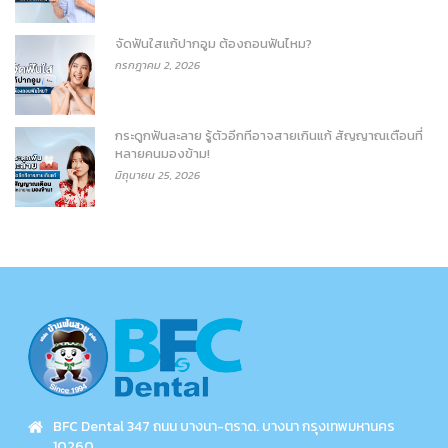
จัดฟันใสแก้ปากอูม ต้องถอนฟันไหม?
กรกฎาคม 2, 2026
กระดูกฟันละลาย รู้ตัวอีกทีอาจสายเกินแก้ สัญญาณเตือนที่
หลายคนมองข้าม!
มิถุนายน 25, 2026
BFC Dental 347 ถนน บางนา-ตราด. บางนา กรุงเทพมหานคร
10260