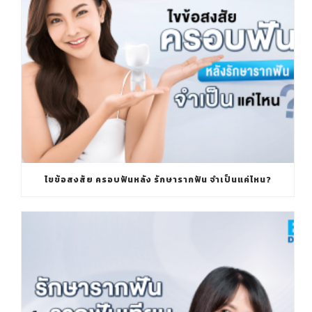
ไขข้อสงสัย ครอบฟันหลัง รักษารากฟัน จำเป็นแค่ไหน?