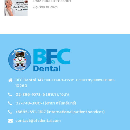
Pole ที่ย่นเวลาการรักษา
มิถุนายน 18, 2026
BFC Dental 347 ถนน บางนา-ตราด. บางนา กรุงเทพมหานคร
10260
02-396-1073-6 (สาขา บางนา)
02-748-3180-1 (สาขา ศรีนครินทร์)
+6695-551-3107 (International patient services)
contact@bfcdental.com