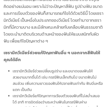
คิดอย่างแน่นอน เพราะไม่ว่าจะปัญหาสีฟัน รูปร่างฟัน ขนาด
และการเรียงตัวของฟันก็สามารถแก้ไขได้ด้วยวิธีนี้ โดยเซรา
มิกวีเนียร์ เป็นหนึ่งในประเภทของวีเนียร์ โดยทำมาจากเซรา
มิกที่มีความบาง และมีลักษณะคล้ายกับเคลือบฟันธรรมชาติ
โดยจะนำมาติดบริเวณด้านหน้าของฟันให้แนบสนิทกับผิว
ฟัน เพื่อแก้ไขปัญหาต่าง ๆ
เซรามิกวีเนียร์ช่วยแก้ปัญหาฟันอื่น ๆ นอกจากสีฟันให้
คุณได้อีก
เซรามิกวีเนียร์ช่วยเปลี่ยนรูปร่าง และขนาดของฟันให้
สวยงามมากขึ้นได้ เช่น กรณีฟันเล็กเกินไป ขนาดฟันไม่
สมส่วน เพิ่มความยาวของฟันให้ปลายฟันเท่ากัน ฟันบิ่นหรือ
แตก เป็นต้น
เซรามิกวีเนียร์แก้ปัญหาการเรียงตัวของฟันที่ไม่สม่ำเสมอ
ได้ อาทิ การปิดช่องว่างระหว่างฟันในกรณีฟันห่าง