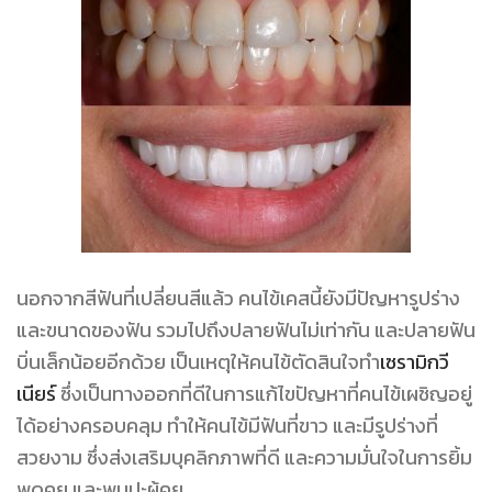
นอกจากสีฟันที่เปลี่ยนสีแล้ว คนไข้เคสนี้ยังมีปัญหารูปร่าง
และขนาดของฟัน รวมไปถึงปลายฟันไม่เท่ากัน และปลายฟัน
บิ่นเล็กน้อยอีกด้วย เป็นเหตุให้คนไข้ตัดสินใจทำ
เซรามิกวี
เนียร์
ซึ่งเป็นทางออกที่ดีในการแก้ไขปัญหาที่คนไข้เผชิญอยู่
ได้อย่างครอบคลุม ทำให้คนไข้มีฟันที่ขาว และมีรูปร่างที่
สวยงาม ซึ่งส่งเสริมบุคลิกภาพที่ดี และความมั่นใจในการยิ้ม
พูดคุย และพบปะผู้คุย