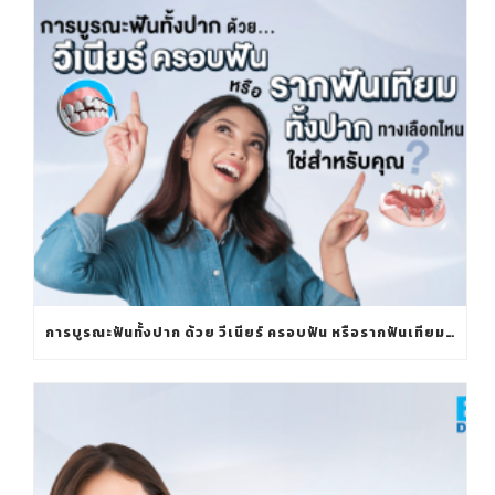
การบูรณะฟันทั้งปาก ด้วย วีเนียร์ ครอบฟัน หรือรากฟันเทียมทั้งปาก ทางเลือกไหนใช่สำหรับคุณ?