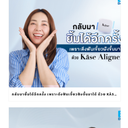
กลับมายิ้มได้อีกครั้ง เพราะดึงฟันเขี้ยวฝังขึ้นมาได้ ด้วย KÄSE ALIGNER