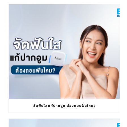
จัดฟันใสแก้ปากอูม ต้องถอนฟันไหม?