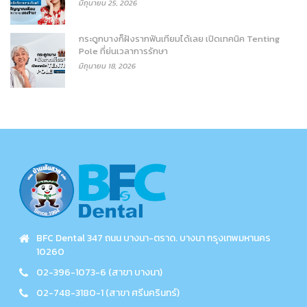
มิถุนายน 25, 2026
กระดูกบางก็ฝังรากฟันเทียมได้เลย เปิดเทคนิค Tenting
Pole ที่ย่นเวลาการรักษา
มิถุนายน 18, 2026
BFC Dental 347 ถนน บางนา-ตราด. บางนา กรุงเทพมหานคร
10260
02-396-1073-6 (สาขา บางนา)
02-748-3180-1 (สาขา ศรีนครินทร์)