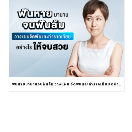
ฟันหายมานานจนฟันล้ม วางแผน จัดฟันและทำรากเทียม อย่างไรให้จบสวย