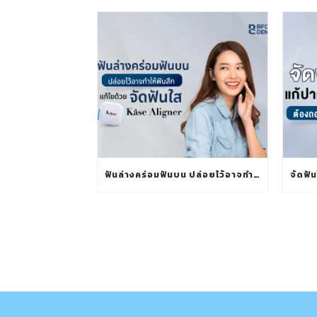
ฟันล่างคร่อมฟันบน ปล่อยไว้อาจทำให้ฟันสึก แก้ไขด้วยจัดฟันใส KÄSE ALIGNER