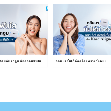
จัดฟันใสแก้ปากอูม ต้องถอนฟันไหม?
กลับมายิ้มได้อีกครั้ง เพราะดึงฟันเขี้ยวฝังขึ้นมาได้ ด้วย KÄSE ALIGNER