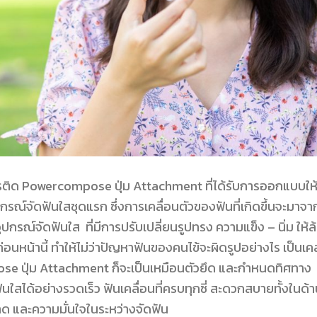
การติด Powercompose ปุ่ม Attachment ที่ได้รับการออกแบบให
ณ์จัดฟันใสชุดแรก ซึ่งการเคลื่อนตัวของฟันที่เกิดขึ้นจะมาจา
รณ์จัดฟันใส ที่มีการปรับเปลี่ยนรูปทรง ความแข็ง – นิ่ม ให้ล
นหน้านี้ ทำให้ไม่ว่าปัญหาฟันของคนไข้จะผิดรูปอย่างไร เป็นเค
e ปุ่ม Attachment ก็จะเป็นเหมือนตัวยึด และกำหนดทิศทาง
นใสได้อย่างรวดเร็ว ฟันเคลื่อนที่ครบทุกซี่ สะดวกสบายทั้งในด้
ด และความมั่นใจในระหว่างจัดฟัน