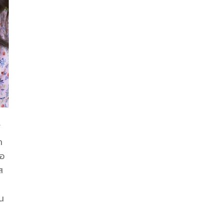
้
ก
้อ
ส
าน