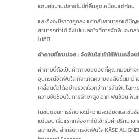
แถมยังบานปลายไม่มีที่สิ้นสุดเหมือนแต่ก่อน
และถึงจะมีราคาถูกลง แต่กลับสามารถแก้ปัญหา
สามารถทำได้ จึงไม่แปลกใจที่การจัดฟันจะกล
ไม่กี่ปี
คำถามที่พบบ่อย : จัดฟันใส ทำให้ฟันเคลื่อน
คำถามนี้ถือเป็นคำถามยอดฮิตที่คุณหมอมักจะ
อุปกรณ์จัดฟันใส ก็จะเกิดความสงสัยขึ้นมาว่า
เคลื่อนตัวได้อย่างรวดเร็วกว่าการจัดฟันโลห
ความซับซ้อนในการรักษาสูง อาทิ ฟันซ้อน ฟันเ
ในขั้นตอนการรักษาจะมีความละเอียดและซับซ้อ
แน่นอน เริ่มแรกหลังจากได้เข้ารับคำปรึกษาจาก
สแกนฟัน สำหรับการจัดฟันใส KÄSE ALIGNER
Intraoral Scanner