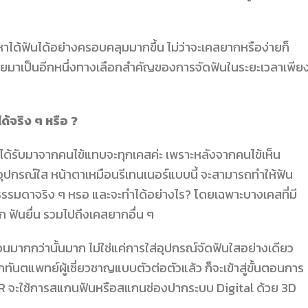
ได้ฟันได้อย่างครอบคลุมมากขึ้น ไม่ว่าจะเคสยากหรือง่ายก็
ายมาเป็นอีกหนึ่งทางเลือกสำคัญของการจัดฟันในระยะเวลาเพีย
ได้จริง ๆ หรือ ?
ได้รับมาจากคนไข้แทบจะทุกเคสค่ะ เพราะหลังจากคนไข้เห็น
อุปกรณ์ใส หน้าตาเหมือนรีเทนเนอร์แบบนี้ จะสามารถทำให้ฟัน
ะธรรมดาจริง ๆ หรอ และจะทำได้อย่างไร? โดยเฉพาะบางเคสที่มี
ก ฟันยื่น รวมไปถึงเคสยากอื่น ๆ
นมากกว่านั้นมาก ไม่ใช่แค่การใส่อุปกรณ์จัดฟันใสอย่างเดียว
ทันตแพทย์ผู้เชี่ยวชาญแบบตัวต่อตัวแล้ว ก็จะเข้าสู่ขั้นตอนการ
 จะใช้
การสแกนฟันหรือสแกนช่องปากระบบ Digital ด้วย 3D