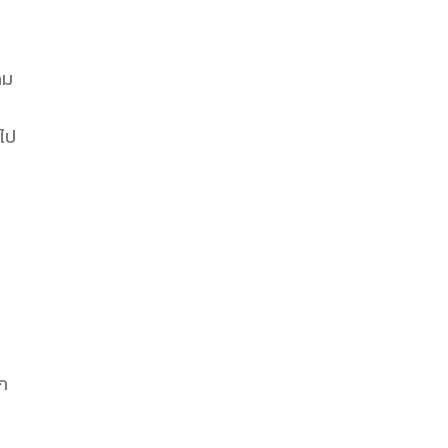
ิม
 ไป
าก