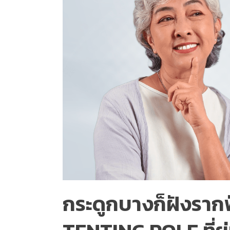
กระดูกบางก็ฝังรากฟ