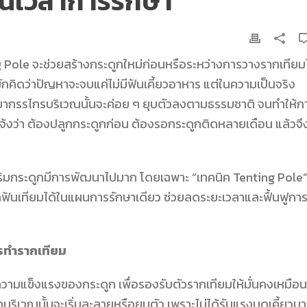
่นเวลาการรักษา
g Pole
จะช่วยสร้างกระดูกใหม่ก่อนหรือระหว่างการวางรากเทียม
กคิดว่าปัญหาจะจบแค่ไม่มีฟันเคี้ยวอาหาร แต่ในความเป็นจริง
ขากรรไกรบริเวณนั้นจะค่อย ๆ ยุบตัวลงตามธรรมชาติ จนทำให้ก
แจ้งว่า ต้องปลูกกระดูกก่อน ต้องรอกระดูกติดหลายเดือน แล้วจึ
ริมกระดูกมีการพัฒนาไปมาก โดยเฉพาะ “เทคนิค Tenting Pole” 
ันเทียมได้ในแผนการรักษาเดียว ช่วยลดระยะเวลาและฟื้นฟูการ
รทำรากเทียม
ามแข็งแรงของกระดูก เพื่อรองรับตัวรากเทียมให้มั่นคงเหมือน
บริเวณนั้นจะเริ่มละลายหรือยุบตัว เพราะไม่ได้รับแรงบดเคี้ยวม