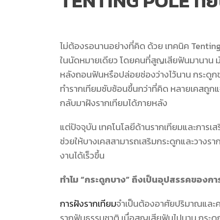
TENTING POLE ที่ย
ไม่ต้องรอนานอย่างที่คิด ด้วย
เทคนิค Tentin
ในนัดหมายเดียว โดยคนที่สูญเสียฟันมานาน มั
หลังถอนฟันหรือปล่อยช่องว่างไว้นาน กระดูก
ทำรากเทียมซับซ้อนขึ้นกว่าที่คิด หลายเคสถูก
กลับมาฝังรากเทียมได้ภายหลัง
แต่ปัจจุบัน เทคโนโลยีด้านรากเทียมและการเส
ช่วยให้บางเคสสามารถเสริมกระดูกและวางรากฟ
งานได้เร็วขึ้น
ทำไม “กระดูกบาง” ถึงเป็นอุปสรรคของกา
การฝังรากเทียม
จำเป็นต้องอาศัยปริมาณและคว
รากฟันธรรมชาติ เมื่อสูญเสียฟันไปนาน กระดูก