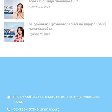
จัดฟันใสแก้ปากอูม ต้องถอนฟันไหม?
กรกฎาคม 2, 2026
กระดูกฟันละลาย รู้ตัวอีกทีอาจสายเกินแก้ สัญญาณเตือนที่
หลายคนมองข้าม!
มิถุนายน 25, 2026
BFC Dental 347 ถนน บางนา-ตราด. บางนา กรุงเทพมหานคร
10260
02-396-1073-6 (สาขา บางนา)