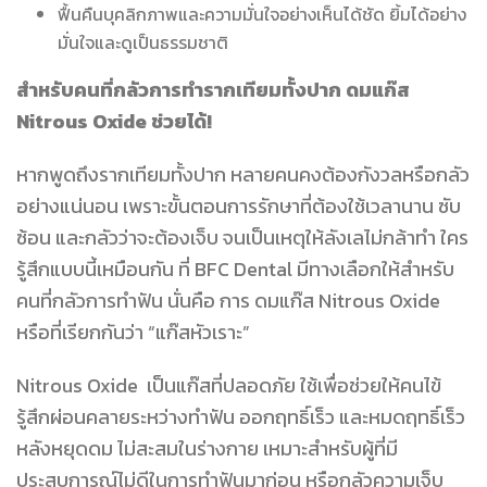
ฟื้นคืนบุคลิกภาพและความมั่นใจอย่างเห็นได้ชัด ยิ้มได้อย่าง
มั่นใจและดูเป็นธรรมชาติ
สำหรับคนที่กลัวการทำรากเทียมทั้งปาก ดมแก๊ส
Nitrous Oxide ช่วยได้!
หากพูดถึงรากเทียมทั้งปาก หลายคนคงต้องกังวลหรือกลัว
อย่างแน่นอน เพราะขั้นตอนการรักษาที่ต้องใช้เวลานาน ซับ
ซ้อน และกลัวว่าจะต้องเจ็บ จนเป็นเหตุให้ลังเลไม่กล้าทำ ใคร
รู้สึกแบบนี้เหมือนกัน ที่ BFC Dental มีทางเลือกให้สำหรับ
คนที่กลัวการทำฟัน นั่นคือ การ ดมแก๊ส Nitrous Oxide
หรือที่เรียกกันว่า “แก๊สหัวเราะ”
Nitrous Oxide เป็นแก๊สที่ปลอดภัย ใช้เพื่อช่วยให้คนไข้
รู้สึกผ่อนคลายระหว่างทำฟัน ออกฤทธิ์เร็ว และหมดฤทธิ์เร็ว
หลังหยุดดม ไม่สะสมในร่างกาย เหมาะสำหรับผู้ที่มี
ประสบการณ์ไม่ดีในการทำฟันมาก่อน หรือกลัวความเจ็บ