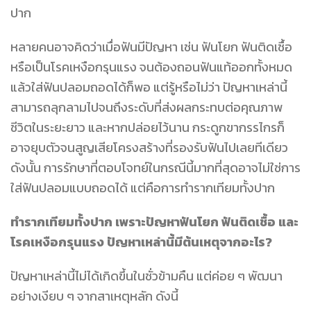
ปาก
หลายคนอาจคิดว่าเมื่อฟันมีปัญหา เช่น ฟันโยก ฟันติดเชื้อ
หรือเป็นโรคเหงือกรุนแรง จนต้องถอนฟันแท้ออกทั้งหมด
แล้วใส่
ฟันปลอมถอดได้
ก็พอ แต่รู้หรือไม่ว่า ปัญหาเหล่านี้
สามารถลุกลามไปจนถึงระดับที่ส่งผลกระทบต่อคุณภาพ
ชีวิตในระยะยาว และหากปล่อยไว้นาน กระดูกขากรรไกรก็
อาจยุบตัวจนสูญเสียโครงสร้างที่รองรับฟันไปเลยทีเดียว
ดังนั้น การรักษาที่ตอบโจทย์ในกรณีนี้มากที่สุดอาจไม่ใช่การ
ใส่ฟันปลอมแบบถอดได้ แต่คือการทำรากเทียมทั้งปาก
ทำรากเทียมทั้งปาก เพราะปัญหาฟันโยก ฟันติดเชื้อ และ
โรคเหงือกรุนแรง ปัญหาเหล่านี้มีต้นเหตุจากอะไร?
ปัญหาเหล่านี้ไม่ได้เกิดขึ้นในชั่วข้ามคืน แต่ค่อย ๆ พัฒนา
อย่างเงียบ ๆ จากสาเหตุหลัก ดังนี้