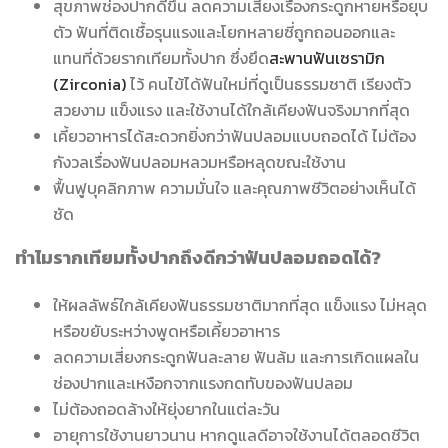
สุขภาพช่องปากดีขึ้น ลดความเสี่ยงเรื่องกระดูกหายหรือยุบ
ตัว ฟันที่ติดเชื้อรุนแรงและโยกหลายซี่ถูกถอนออกและ
แทนที่ด้วยรากเทียมทั้งปาก ซึ่งยึด
สะพานฟันเซรามิก
(Zirconia)
ไว้ คนไข้ได้ฟันใหม่ที่ดูเป็นธรรมชาติ เรียงตัว
สวยงาม แข็งแรง และใช้งานได้ใกล้เคียงฟันจริงมากที่สุด
เคี้ยวอาหารได้สะดวกยิ่งกว่าฟันปลอมแบบถอดได้ ไม่ต้อง
กังวลเรื่องฟันปลอมหลวมหรือหลุดขณะใช้งาน
ฟื้นฟูบุคลิกภาพ ความมั่นใจ และคุณภาพชีวิตอย่างเห็นได้
ชัด
ทำไมรากเทียมทั้งปากถึงดีกว่าฟันปลอมถอดได้?
ให้ผลลัพธ์ใกล้เคียงฟันธรรมชาติมากที่สุด แข็งแรง ไม่หลุด
หรือขยับระหว่างพูดหรือเคี้ยวอาหาร
ลดความเสี่ยงกระดูกฟันละลาย ฟันล้ม และการเกิดแผลใน
ช่องปากและเหงือกจากแรงกดทับของฟันปลอม
ไม่ต้องถอดล้างให้ยุ่งยากในแต่ละวัน
อายุการใช้งานยาวนาน หากดูแลดีอาจใช้งานได้ตลอดชีวิต