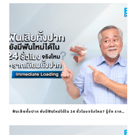
ฟันเสียทั้งปาก ยังมีฟันใหม่ได้ใน 24 ชั่วโมงจริงไหม? รู้จัก รากเทียมทั้งปาก IMMEDIATE LOADING