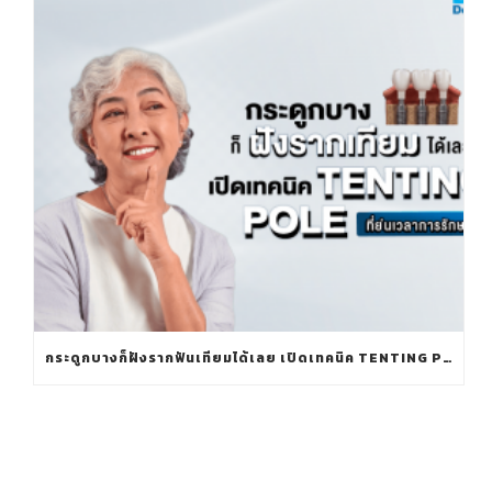
กระดูกบางก็ฝังรากฟันเทียมได้เลย เปิดเทคนิค TENTING POLE ที่ย่นเวลาการรักษา