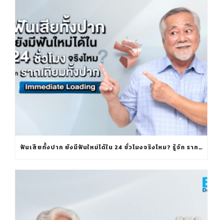
ฟันเสียทั้งปาก ยังมีฟันใหม่ได้ใน 24 ชั่วโมงจริงไหม? รู้จัก รากเทียมทั้งปาก IMMEDIATE LOADING