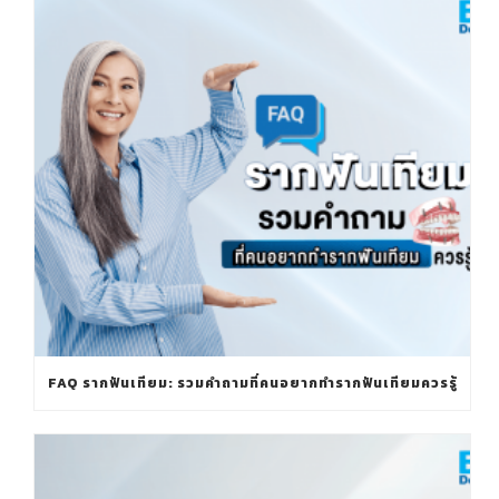
FAQ รากฟันเทียม: รวมคำถามที่คนอยากทำรากฟันเทียมควรรู้