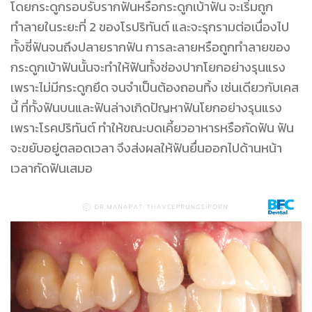
โดยกระดูกรอบรับรากฟันหรือกระดูกเบ้าฟัน จะเริ่มถูก
ทำลายในระยะที่ 2 ของโรปริทันต์ และจะรุกรามต่อเนื่องไป
ทั้งซี่ฟันจนถึงปลายรากฟัน การละลายหรือถูกทำลายของ
กระดูกเบ้าฟันนั้นจะทำให้ฟันทั้งช่องปากโยกอย่างรุนแรง
เพราะไม่มีกระดูกยึด จนจำ
เป็น
ต้องถอนทิ้ง เช่นเดียวกับเคส
นี้ ที่ทั้งฟันบนและฟันล่างเกิดปัญหาฟันโยกอย่างรุนแรง
เพราะโรคปริทันต์ ทำให้ขณะบดเคี้ยวอาหารหรือกัดฟัน ฟัน
จะขยับอยู่ตลอดเวลา จึงส่งผลให้ฟันยื่นออกไปด้านหน้า
เวลากัดฟันเสมอ