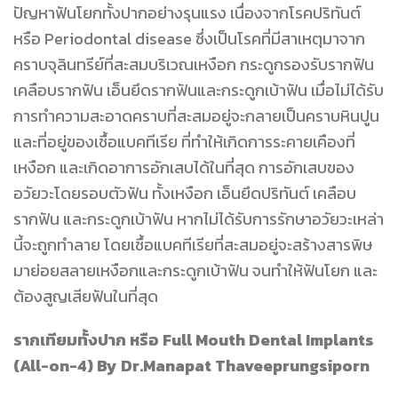
ปัญหาฟันโยกทั้งปากอย่างรุนแรง เนื่องจากโรคปริทันต์
หรือ Periodontal disease ซึ่งเป็นโรคที่มีสาเหตุมาจาก
คราบจุลินทรีย์ที่สะสมบริเวณเหงือก
กระดูก
รองรับรากฟัน
เคลือบรากฟัน
เอ็นยึดรากฟัน
และกระดูกเบ้าฟัน เมื่อไม่ได้รับ
การทำความสะอาดคราบที่สะสมอยู่จะกลายเป็นคราบหินปูน
และที่อยู่ของเชื้อแบคทีเรีย ที่ทำให้เกิดการระคายเคืองที่
เหงือก และเกิดอาการอักเสบได้ในที่สุด การอักเสบของ
อวัยวะโดยรอบตัวฟัน ทั้งเหงือก เอ็นยึดปริทันต์ เคลือบ
รากฟัน และกระดูกเบ้าฟัน หากไม่ได้รับการรักษาอวัยวะเหล่า
นี้จะถูกทำลาย โดยเชื้อแบคทีเรียที่สะสมอยู่จะสร้างสารพิษ
มาย่อยสลายเหงือกและกระดูกเบ้าฟัน จนทำให้ฟันโยก และ
ต้องสูญเสียฟันในที่สุด
รากเทียมทั้งปาก หรือ Full Mouth Dental Implants
(All-on-4) By Dr.Manapat Thaveeprungsiporn