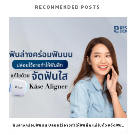
RECOMMENDED POSTS
ฟันล่างคร่อมฟันบน ปล่อยไว้อาจทำให้ฟันสึก แก้ไขด้วยจัดฟันใส KÄSE ALIGNER