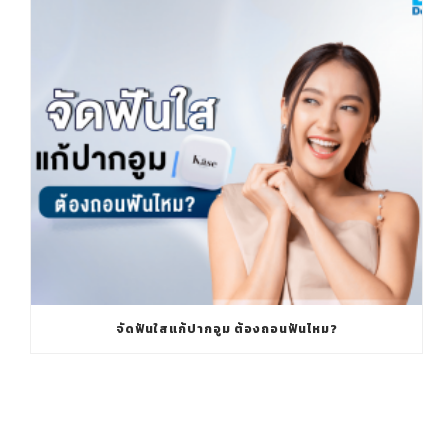
จัดฟันใสแก้ปากอูม ต้องถอนฟันไหม?