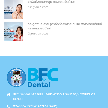
จัดฟันใสแก้ปากอูม ต้องถอนฟันไหม?
กรกฎาคม 2, 2026
กระดูกฟันละลาย รู้ตัวอีกทีอาจสายเกินแก้ สัญญาณเตือนที่
หลายคนมองข้าม!
มิถุนายน 25, 2026
BFC Dental 347 ถนน บางนา-ตราด. บางนา กรุงเทพมหานคร
10260
02-396-1073-6 (สาขา บางนา)