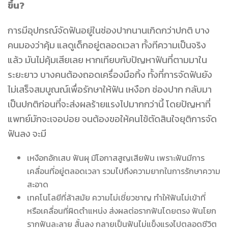
ขึ้น?
การมีอุปกรณ์จัดฟันอยู่ในช่องปากนานเกิดกว่าปกติ บาง
คนมองว่าคุ้ม แลดูเด็กอยู่ตลอดเวลา ทั้งทีความเป็นจริง
แล้ว มันไม่คุ้มเสียเลย หากเทียบกับปัญหาฟันที่ตามมาใน
ระยะยาว บางคนต้องถอดเครื่องมือทิ้ง ทั้งที่การจัดฟันยัง
ไม่เสร็จสมบูณณ์เพื่อรักษาให้ฟัน เหงือก ช่องปาก กลับมา
เป็นปกติก่อนที่จะส่งผลร้ายแรงไปมากกว่านี้ โดยปัญหาที่
แพทย์มักจะเจอบ่อย จนต้องขอให้คนไข้ตัดสินใจยุติการจัด
ฟันลง จะมี
เหงือกอักเสบ ฟันผุ มีโอกาสสูญเสียฟัน เพราะฟันมีการ
เคลื่อนที่อยู่ตลอดเวลา รวมไปถึงความยากในการรักษาความ
สะอาด
เทคโนโลยีที่ล้าสมัย ความไม่เชี่ยวชาญ ทำให้ฟันไม่เข้าที่
หรือเคลื่อนที่ผิดตำแหน่ง ส่งผลต่อรากฟันโดยตรง ฟันโยก
รากฟันละลาย สั้นลง กลายเป็นฟันไม่แข็งแรงไปตลอดชีวิต