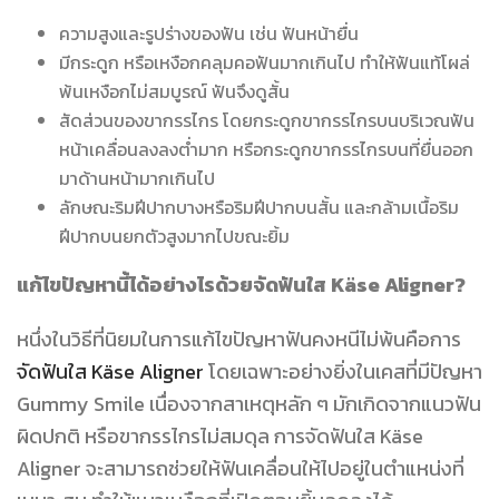
ความสูงและรูปร่างของฟัน เช่น ฟันหน้ายื่น
มีกระดูก หรือเหงือกคลุมคอฟันมากเกินไป ทำให้ฟันแท้โผล่
พ้นเหงือกไม่สมบูรณ์ ฟันจึงดูสั้น
สัดส่วนของขากรรไกร โดยกระดูกขากรรไกรบนบริเวณฟัน
หน้าเคลื่อนลงลงต่ำมาก หรือกระดูกขากรรไกรบนที่ยื่นออก
มาด้านหน้ามากเกินไป
ลักษณะริมฝีปากบางหรือริมฝีปากบนสั้น และกล้ามเนื้อริม
ฝีปากบนยกตัวสูงมากไปขณะยิ้ม
แก้ไขปัญหานี้ได้อย่างไรด้วยจัดฟันใส Käse Aligner?
หนึ่งในวิธีที่นิยมในการแก้ไขปัญหาฟันคงหนีไม่พ้นคือการ
จัดฟันใส Käse Aligner
โดยเฉพาะอย่างยิ่งในเคสที่มีปัญหา
Gummy Smile เนื่องจากสาเหตุหลัก ๆ มักเกิดจากแนวฟัน
ผิดปกติ หรือขากรรไกรไม่สมดุล การจัดฟันใส Käse
Aligner จะสามารถช่วยให้ฟันเคลื่อนให้ไปอยู่ในตำแหน่งที่