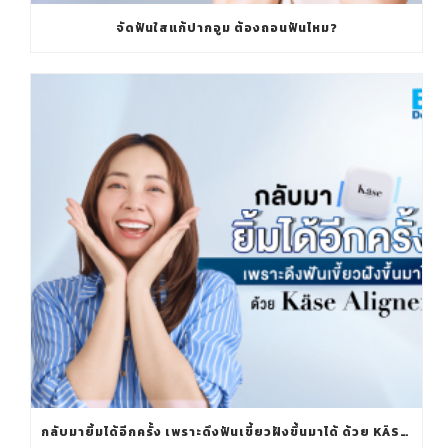
จัดฟันใสแก้ปากอูม ต้องถอนฟันไหม?
กลับมายิ้มได้อีกครั้ง เพราะดึงฟันเขี้ยวฝังขึ้นมาได้ ด้วย KÄSE ALIGNER