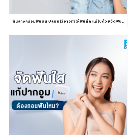
ฟันล่างคร่อมฟันบน ปล่อยไว้อาจทำให้ฟันสึก แก้ไขด้วยจัดฟันใส KÄSE ALIGNER