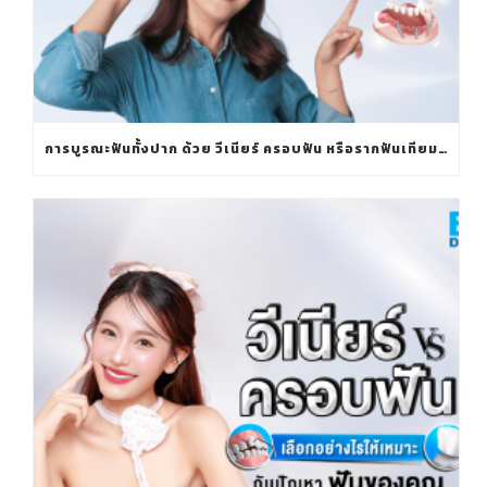
การบูรณะฟันทั้งปาก ด้วย วีเนียร์ ครอบฟัน หรือรากฟันเทียมทั้งปาก ทางเลือกไหนใช่สำหรับคุณ?