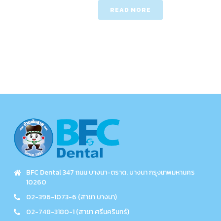
READ MORE
BFC Dental 347 ถนน บางนา-ตราด. บางนา กรุงเทพมหานคร
10260
02-396-1073-6 (สาขา บางนา)
02-748-3180-1 (สาขา ศรีนครินทร์)