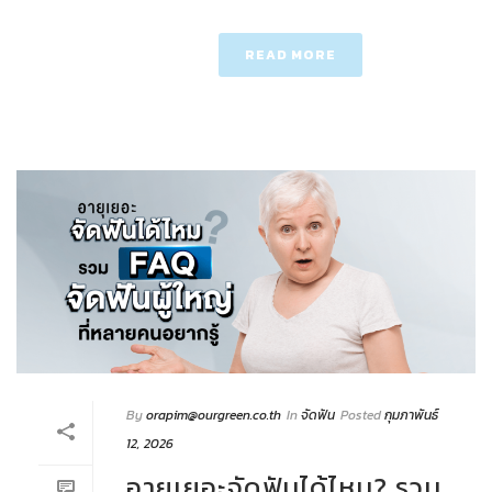
READ MORE
By
orapim@ourgreen.co.th
In
จัดฟัน
Posted
กุมภาพันธ์
12, 2026
อายุเยอะจัดฟันได้ไหม? รวม