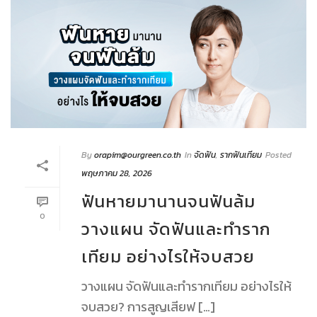
By
orapim@ourgreen.co.th
In
จัดฟัน
,
รากฟันเทียม
Posted
พฤษภาคม 28, 2026
ฟันหายมานานจนฟันล้ม
0
วางแผน จัดฟันและทำราก
เทียม อย่างไรให้จบสวย
วางแผน จัดฟันและทำรากเทียม อย่างไรให้
จบสวย? การสูญเสียฟ […]