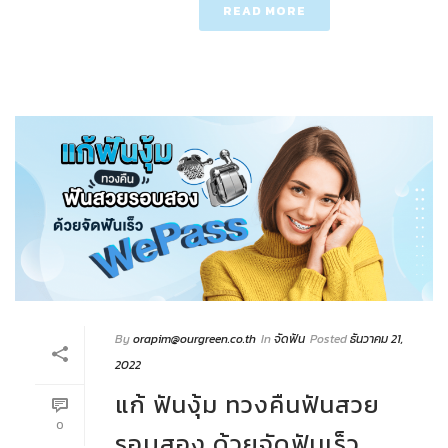
READ MORE
By
orapim@ourgreen.co.th
In
จัดฟัน
Posted
ธันวาคม 21,
2022
แก้ ฟันงุ้ม ทวงคืนฟันสวย
0
รอบสอง ด้วยจัดฟันเร็ว