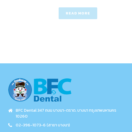
READ MORE
BFC Dental 347 ถนน บางนา-ตราด. บางนา กรุงเทพมหานคร
10260
02-396-1073-6 (สาขา บางนา)