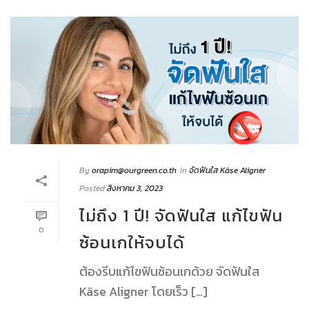
By
orapim@ourgreen.co.th
In
จัดฟันใส Käse Aligner
Posted
สิงหาคม 3, 2023
ไม่ถึง 1 ปี! จัดฟันใส แก้ไขฟัน
0
ซ้อนเกให้จบได้
ต้องรีบแก้ไขฟันซ้อนเกด้วย จัดฟันใส
Käse Aligner โดยเร็ว […]