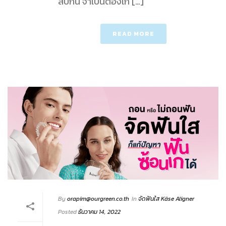
สบกัน จำเป็นต้องเก […]
READ MORE
By
orapim@ourgreen.co.th
In
จัดฟันใส Käse Aligner
Posted
ธันวาคม 14, 2022